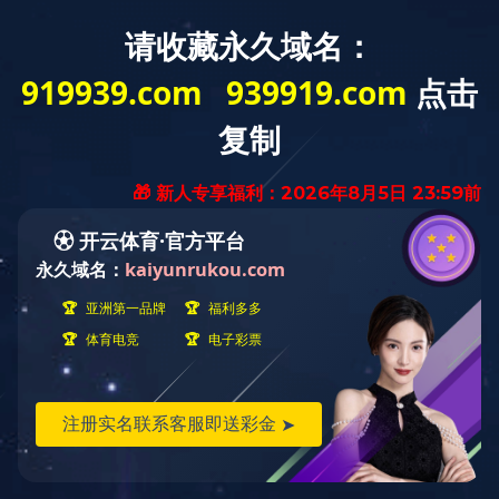
WTS-WAF拦截详情
出现该页面的原因:
1.你的请求是黑客攻击
2.你的请求合法但触发了安全规则,请提交问题反馈
米兰官方网页版
|
爱游戏体育官方网站首页(中国)有限公司
|
HTH平台
|
乐鱼网站_乐鱼（中
国）
|
九游体育(中国)官方网站
|
九游体育·官方网站
|
星空app官网
|
开云英超官网_开云
online(中国)
|