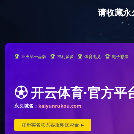
WTS-WAF拦截详情
出现该页面的原因:
1.你的请求是黑客攻击
2.你的请求合法但触发了安全规则,请提交问题反馈
米兰官方网页版
|
爱游戏体育官方网站首页(中国)有限公司
|
HTH平台
|
乐鱼网站_乐鱼（中